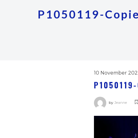
P1050119-Copi
10 November 202
P1050119-
by
Jeanne