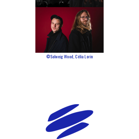
©Solweig Wood, Célia Lorin