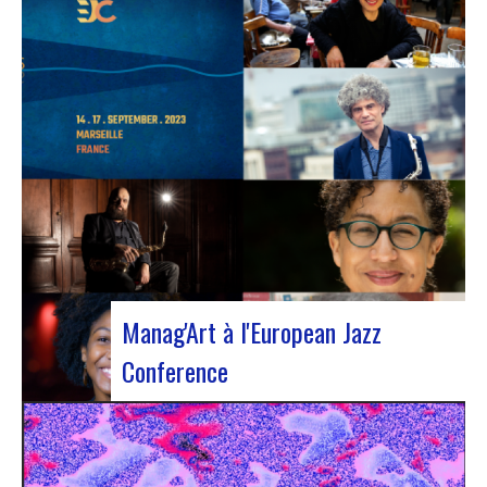
L’European Jazz Conférence constitue un
événement majeur réunissant chaque année des
experts du jazz, notamment des promoteurs, des
gestionnaires culturels, des agents et des
organismes de soutien nationaux ou régionaux.
Cette année l’évènement s’est installé à Marseille
pour 3 jours…
Manag'Art à l'European Jazz
Conference
Du 15 au 17 septembre, nous participerons à
l’European Jazz Conference à Marseille. Cette
année, la conférence sera focalisée sur le thème