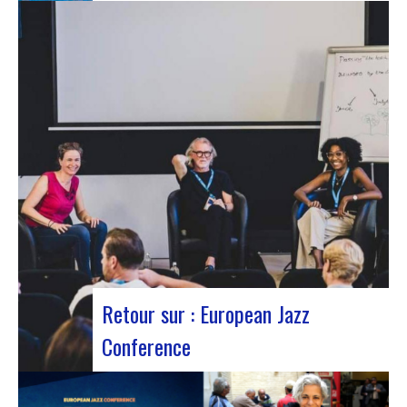
Le 12 octobre 2023 a été marqué par la sortie du
nouveau single d’Innvivo, intitulé « Exile ». Un
morceau aux airs introspectifs, qui vous permet
de vous plonger dans l’univers philosophique &
mélancolique du duo bordelais. « Exile » débute
avec une tonalité introspective, invitant l’auditeur
à s’aventurer…
Retour sur : European Jazz
Conference
Participants à l’European Jazz Conférence