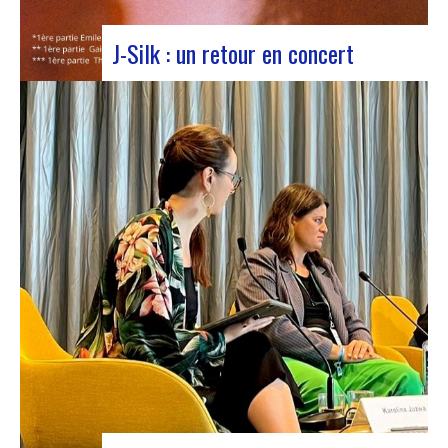
J-Silk : un retour en concert
J-Silk lors d’un concert au Rocher de PalmerLe
retour sur scène de J-Silk s’annonce comme un
moment charnière pour les amateurs de Nu Soul
et de sonorités novatrices. Avec une série de
concerts captivants en perspective, cette tournée
s’annonce comme un chapitre excitant pour le…