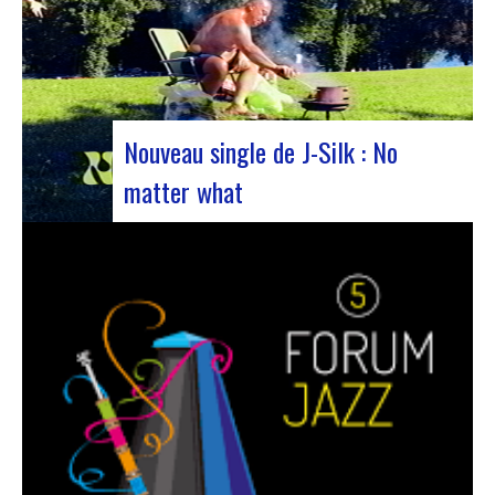
Nouveau single de J-Silk : No
matter what
Le duo de NuSoul J-Silk a encore frappé. Le
groupe a récemment dévoilé son dernier chef-
d’œuvre en collaboration avec leur ami Cheeko,
apportant une touche contemporaine à la scène
Nu Soul. Ce nouveau morceau, sorti la semaine
dernière, est une fusion de R&B et…