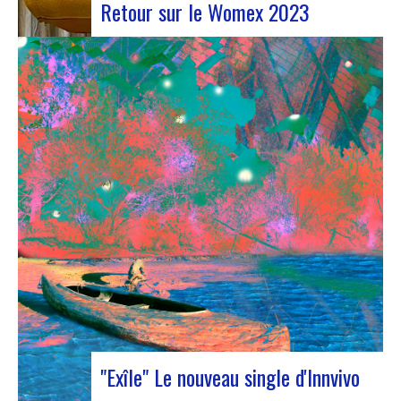
Retour sur le Womex 2023
Judyth lors de la discussion « Coopération pour
une circulation artistique durable »Du 25 au 29
octobre 2023, Coruña a été le théâtre de la 29e
édition du World Music Expo, plus connu sous le
nom de Womex. Cet événement incontournable a
réuni des musiciens, des professionnels…
"Exîle" Le nouveau single d'Innvivo