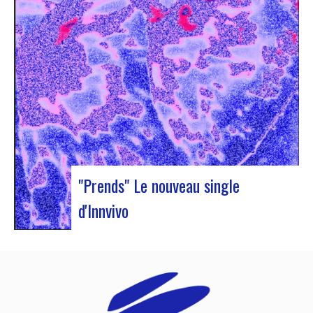
« Illuminations ». Au programme, showcases,
conférences et échanges. Accompagnée de Jan
Ole Otnæs (EJN honorary member, NO) et de
Sophie Blussé (Music Meeting, NL), Judyth…
"Prends" Le nouveau single
d'Innvivo
Innvivo vous présente son nouveau single
« Prends ». Une poésie aux airs dansantes, qui
vous permet de vous plonger dans l’univers
humaniste & mélancolique du duo bordelais. Ce