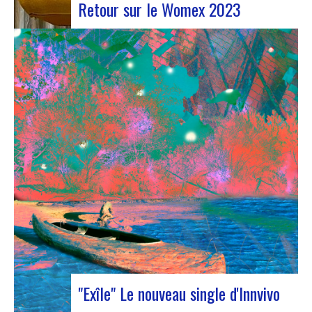
Retour sur le Womex 2023
Judyth lors de la discussion « Coopération pour
une circulation artistique durable »Du 25 au 29
octobre 2023, Coruña a été le théâtre de la 29e
édition du World Music Expo, plus connu sous le
nom de Womex. Cet événement incontournable a
réuni des musiciens, des professionnels…
"Exîle" Le nouveau single d'Innvivo