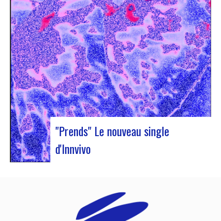
« Illuminations ». Au programme, showcases,
conférences et échanges. Accompagnée de Jan
Ole Otnæs (EJN honorary member, NO) et de
Sophie Blussé (Music Meeting, NL), Judyth…
"Prends" Le nouveau single
d'Innvivo
Innvivo vous présente son nouveau single
« Prends ». Une poésie aux airs dansantes, qui
vous permet de vous plonger dans l’univers
humaniste & mélancolique du duo bordelais. Ce