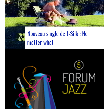
Nouveau single de J-Silk : No
matter what
Le duo de NuSoul J-Silk a encore frappé. Le
groupe a récemment dévoilé son dernier chef-
d’œuvre en collaboration avec leur ami Cheeko,
apportant une touche contemporaine à la scène
Nu Soul. Ce nouveau morceau, sorti la semaine
dernière, est une fusion de R&B et…