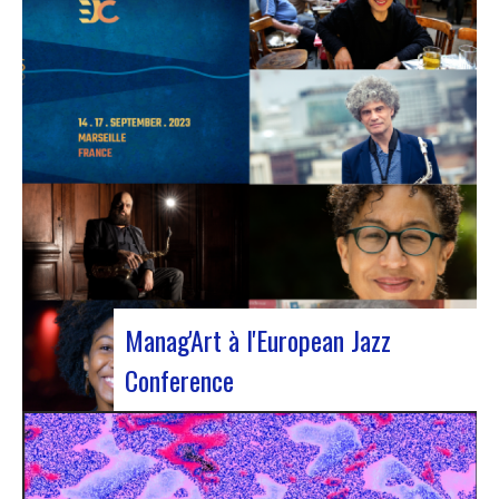
L’European Jazz Conférence constitue un
événement majeur réunissant chaque année des
experts du jazz, notamment des promoteurs, des
gestionnaires culturels, des agents et des
organismes de soutien nationaux ou régionaux.
Cette année l’évènement s’est installé à Marseille
pour 3 jours…
Manag'Art à l'European Jazz
Conference
Du 15 au 17 septembre, nous participerons à
l’European Jazz Conference à Marseille. Cette
année, la conférence sera focalisée sur le thème