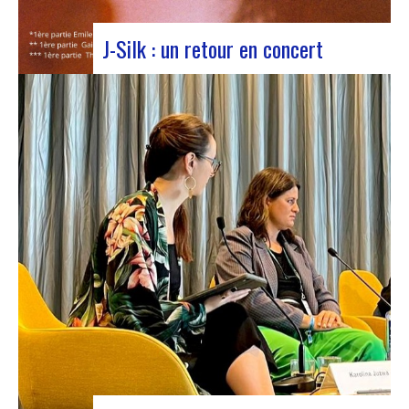
J-Silk : un retour en concert
J-Silk lors d’un concert au Rocher de PalmerLe
retour sur scène de J-Silk s’annonce comme un
moment charnière pour les amateurs de Nu Soul
et de sonorités novatrices. Avec une série de
concerts captivants en perspective, cette tournée
s’annonce comme un chapitre excitant pour le…