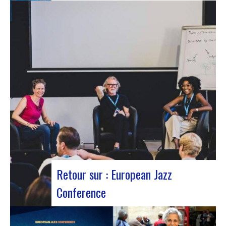
Le 12 octobre 2023 a été marqué par la sortie du
nouveau single d’Innvivo, intitulé « Exile ». Un
morceau aux airs introspectifs, qui vous permet
de vous plonger dans l’univers philosophique &
mélancolique du duo bordelais. « Exile » débute
avec une tonalité introspective, invitant l’auditeur
à s’aventurer…
Retour sur : European Jazz
Conference
Participants à l’European Jazz Conférence