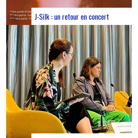
J-Silk : un retour en concert
J-Silk lors d’un concert au Rocher de PalmerLe
retour sur scène de J-Silk s’annonce comme un
moment charnière pour les amateurs de Nu Soul
et de sonorités novatrices. Avec une série de
concerts captivants en perspective, cette tournée
s’annonce comme un chapitre excitant pour le…