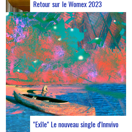
Retour sur le Womex 2023
Judyth lors de la discussion « Coopération pour
une circulation artistique durable »Du 25 au 29
octobre 2023, Coruña a été le théâtre de la 29e
édition du World Music Expo, plus connu sous le
nom de Womex. Cet événement incontournable a
réuni des musiciens, des professionnels…
"Exîle" Le nouveau single d'Innvivo