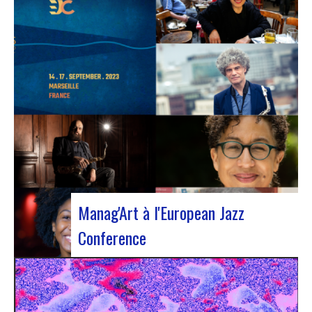
L’European Jazz Conférence constitue un
événement majeur réunissant chaque année des
experts du jazz, notamment des promoteurs, des
gestionnaires culturels, des agents et des
organismes de soutien nationaux ou régionaux.
Cette année l’évènement s’est installé à Marseille
pour 3 jours…
Manag'Art à l'European Jazz
Conference
Du 15 au 17 septembre, nous participerons à
l’European Jazz Conference à Marseille. Cette
année, la conférence sera focalisée sur le thème