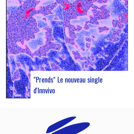
« Illuminations ». Au programme, showcases,
conférences et échanges. Accompagnée de Jan
Ole Otnæs (EJN honorary member, NO) et de
Sophie Blussé (Music Meeting, NL), Judyth…
"Prends" Le nouveau single
d'Innvivo
Innvivo vous présente son nouveau single
« Prends ». Une poésie aux airs dansantes, qui
vous permet de vous plonger dans l’univers
humaniste & mélancolique du duo bordelais. Ce