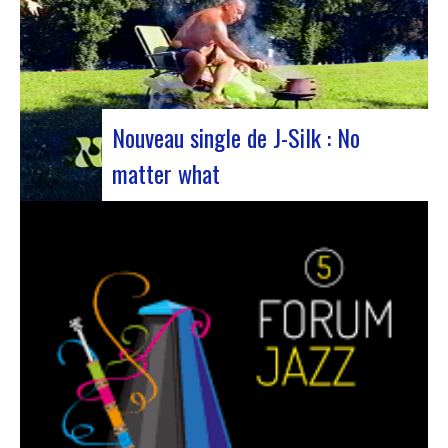
Nouveau single de J-Silk : No
matter what
Le duo de NuSoul J-Silk a encore frappé. Le
groupe a récemment dévoilé son dernier chef-
d’œuvre en collaboration avec leur ami Cheeko,
apportant une touche contemporaine à la scène
Nu Soul. Ce nouveau morceau, sorti la semaine
dernière, est une fusion de R&B et…