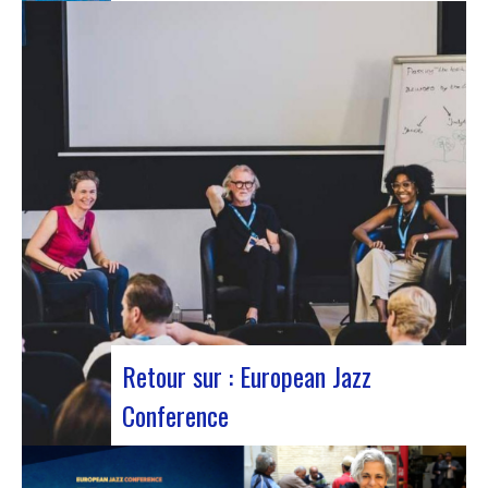
Le 12 octobre 2023 a été marqué par la sortie du
nouveau single d’Innvivo, intitulé « Exile ». Un
morceau aux airs introspectifs, qui vous permet
de vous plonger dans l’univers philosophique &
mélancolique du duo bordelais. « Exile » débute
avec une tonalité introspective, invitant l’auditeur
à s’aventurer…
Retour sur : European Jazz
Conference
Participants à l’European Jazz Conférence