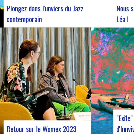
Plongez dans l'unviers du Jazz
Nous s
contemporain
Léa !
Forum Jazz 2023 Pour sa 5ème édition, le
Nous accu
Forum Jazz s’installe à Lyon, du 29 novembre
en servic
au 2 décembre 2023, pour 3 jours dédiés
vous anno
aux passionnés de jazz. Cet événement
dans l’éq
d’envergure promet une immersion totale
novembre,
dans l’univers musical riche et éclectique
présenter 
du jazz, réunissant…
l’obtenti
"Exîle
Retour sur le Womex 2023
d'Innvi