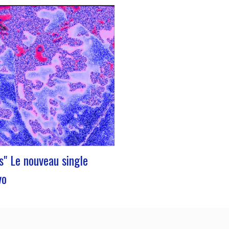
obre 2023 a été marqué par la
nouveau single d’Innvivo, intitulé
. Un morceau aux airs introspectifs,
permet de vous plonger dans
 philosophique & mélancolique du
lais. « Exile » débute avec une
ntrospective, invitant l’auditeur à
er…
s" Le nouveau single
vo
ous présente son nouveau single
». Une poésie aux airs dansantes,