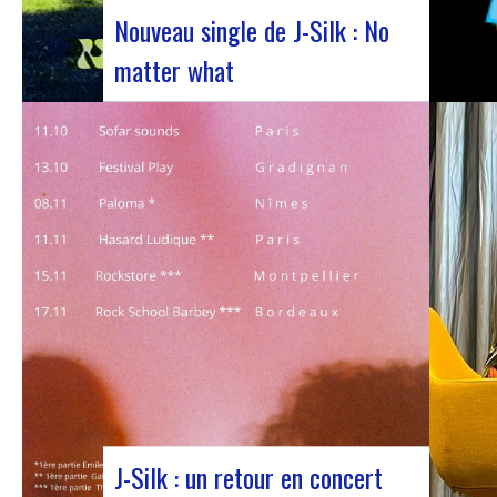
Nouveau single de J-Silk : No
matter what
Le duo de NuSoul J-Silk a encore frappé. Le
groupe a récemment dévoilé son dernier
chef-d’œuvre en collaboration avec leur ami
Cheeko, apportant une touche
contemporaine à la scène Nu Soul. Ce
nouveau morceau, sorti la semaine dernière,
est une fusion de R&B et…
J-Silk : un retour en concert