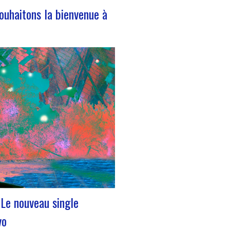
ouhaitons la bienvenue à
eillons notre nouvelle volontaire
e civique Nous avons le plaisir de
ncer l’arrivée de Léa Plumaugat
uipe de Manag’art !!Arrivée début
 on se devait de vous la
! Léa nous a rejoint à la suite de
on de son…
" Le nouveau single
vo