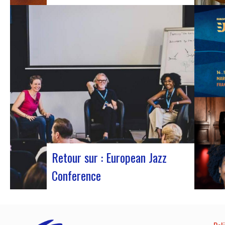
J-Silk lors d’un concert au Rocher de
PalmerLe retour sur scène de J-Silk
s’annonce comme un moment charnière
pour les amateurs de Nu Soul et de
sonorités novatrices. Avec une série de
concerts captivants en perspective, cette
tournée s’annonce comme un chapitre
excitant pour le…
Retour sur : European Jazz
Conference
Participants à l’European Jazz Conférence
L’European Jazz Conférence constitue un