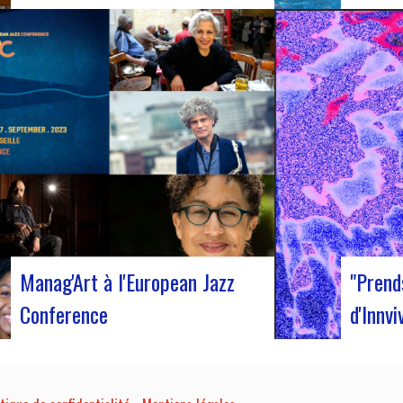
Judyth lors de la discussion « Coopération
Le 12 oct
pour une circulation artistique durable »Du
sortie du 
25 au 29 octobre 2023, Coruña a été le
« Exile »
théâtre de la 29e édition du World Music
qui vous 
Expo, plus connu sous le nom de Womex. Cet
l’univers
événement incontournable a réuni des
duo borde
musiciens, des professionnels…
tonalité i
s’aventur
Manag'Art à l'European Jazz
"Prend
Conference
d'Innvi
Du 15 au 17 septembre, nous participerons à
Innvivo v
l’European Jazz Conference à Marseille.
« Prends 