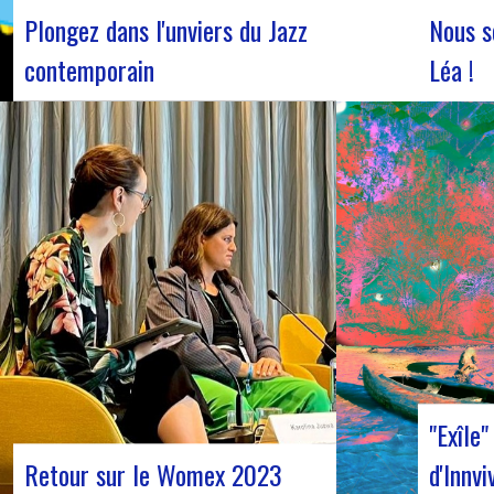
Plongez dans l'unviers du Jazz
Nous s
contemporain
Léa !
Forum Jazz 2023 Pour sa 5ème édition, le
Nous accu
Forum Jazz s’installe à Lyon, du 29 novembre
en servic
au 2 décembre 2023, pour 3 jours dédiés
vous anno
aux passionnés de jazz. Cet événement
dans l’éq
d’envergure promet une immersion totale
novembre,
dans l’univers musical riche et éclectique
présenter 
du jazz, réunissant…
l’obtenti
"Exîle
Retour sur le Womex 2023
d'Innvi