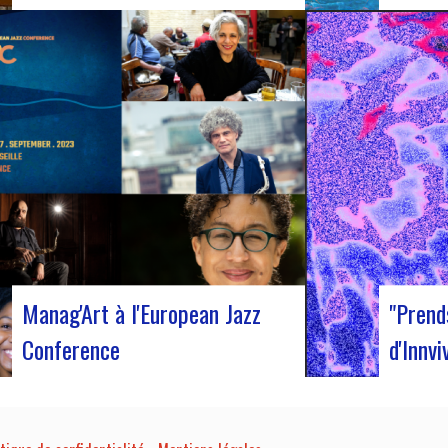
Judyth lors de la discussion « Coopération
Le 12 oct
pour une circulation artistique durable »Du
sortie du 
25 au 29 octobre 2023, Coruña a été le
« Exile »
théâtre de la 29e édition du World Music
qui vous 
Expo, plus connu sous le nom de Womex. Cet
l’univers
événement incontournable a réuni des
duo borde
musiciens, des professionnels…
tonalité i
s’aventur
Manag'Art à l'European Jazz
"Prend
Conference
d'Innvi
Du 15 au 17 septembre, nous participerons à
Innvivo v
l’European Jazz Conference à Marseille.
« Prends 