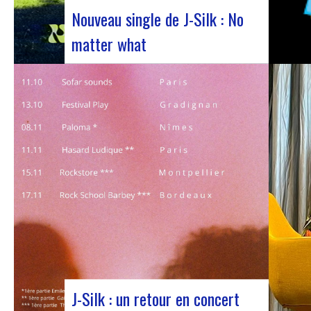
Nouveau single de J-Silk : No
matter what
Le duo de NuSoul J-Silk a encore frappé. Le
groupe a récemment dévoilé son dernier
chef-d’œuvre en collaboration avec leur ami
Cheeko, apportant une touche
contemporaine à la scène Nu Soul. Ce
nouveau morceau, sorti la semaine dernière,
est une fusion de R&B et…
J-Silk : un retour en concert