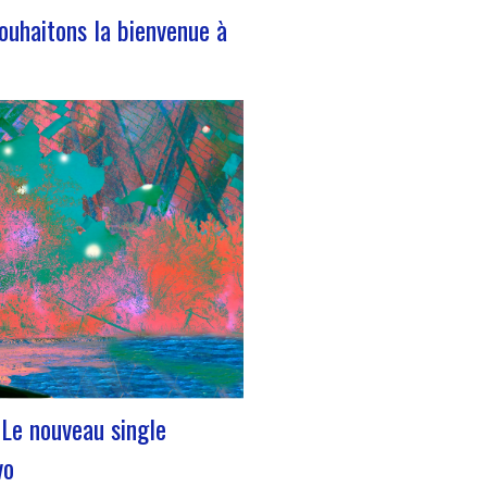
ouhaitons la bienvenue à
eillons notre nouvelle volontaire
e civique Nous avons le plaisir de
ncer l’arrivée de Léa Plumaugat
uipe de Manag’art !!Arrivée début
 on se devait de vous la
! Léa nous a rejoint à la suite de
on de son…
" Le nouveau single
vo