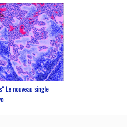
obre 2023 a été marqué par la
nouveau single d’Innvivo, intitulé
. Un morceau aux airs introspectifs,
permet de vous plonger dans
 philosophique & mélancolique du
lais. « Exile » débute avec une
ntrospective, invitant l’auditeur à
er…
s" Le nouveau single
vo
ous présente son nouveau single
». Une poésie aux airs dansantes,