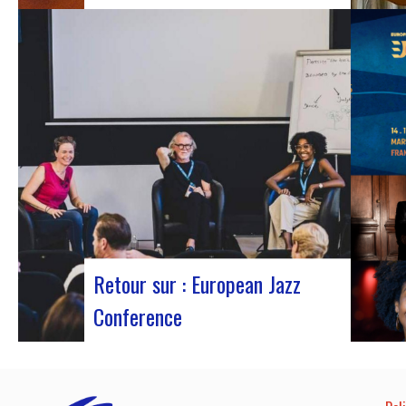
J-Silk lors d’un concert au Rocher de
PalmerLe retour sur scène de J-Silk
s’annonce comme un moment charnière
pour les amateurs de Nu Soul et de
sonorités novatrices. Avec une série de
concerts captivants en perspective, cette
tournée s’annonce comme un chapitre
excitant pour le…
Retour sur : European Jazz
Conference
Participants à l’European Jazz Conférence
L’European Jazz Conférence constitue un