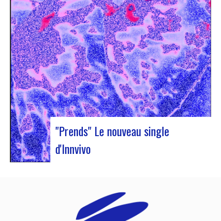
« Illuminations ». Au programme, showcases,
conférences et échanges. Accompagnée de Jan
Ole Otnæs (EJN honorary member, NO) et de
Sophie Blussé (Music Meeting, NL), Judyth…
"Prends" Le nouveau single
d'Innvivo
Innvivo vous présente son nouveau single
« Prends ». Une poésie aux airs dansantes, qui
vous permet de vous plonger dans l’univers
humaniste & mélancolique du duo bordelais. Ce