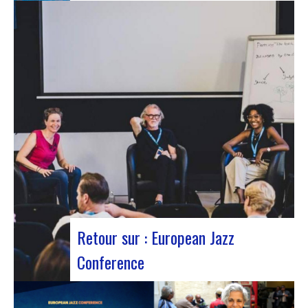
Le 12 octobre 2023 a été marqué par la sortie du
nouveau single d’Innvivo, intitulé « Exile ». Un
morceau aux airs introspectifs, qui vous permet
de vous plonger dans l’univers philosophique &
mélancolique du duo bordelais. « Exile » débute
avec une tonalité introspective, invitant l’auditeur
à s’aventurer…
Retour sur : European Jazz
Conference
Participants à l’European Jazz Conférence