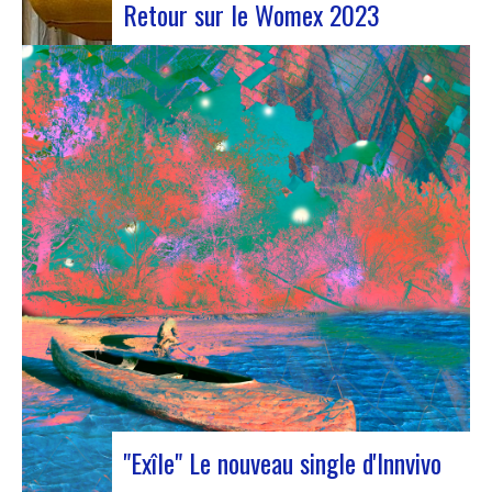
Retour sur le Womex 2023
Judyth lors de la discussion « Coopération pour
une circulation artistique durable »Du 25 au 29
octobre 2023, Coruña a été le théâtre de la 29e
édition du World Music Expo, plus connu sous le
nom de Womex. Cet événement incontournable a
réuni des musiciens, des professionnels…
"Exîle" Le nouveau single d'Innvivo