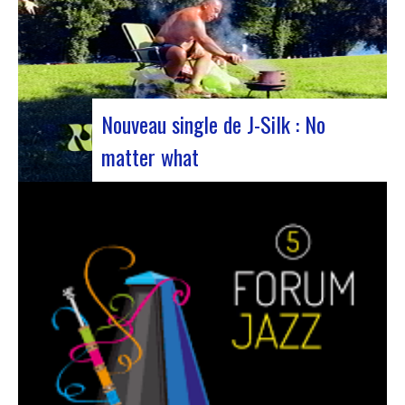
Nouveau single de J-Silk : No
matter what
Le duo de NuSoul J-Silk a encore frappé. Le
groupe a récemment dévoilé son dernier chef-
d’œuvre en collaboration avec leur ami Cheeko,
apportant une touche contemporaine à la scène
Nu Soul. Ce nouveau morceau, sorti la semaine
dernière, est une fusion de R&B et…