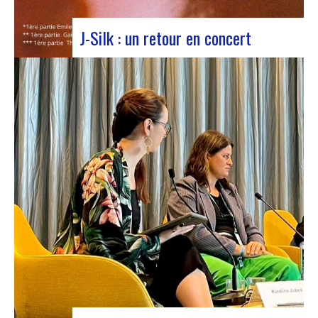
J-Silk : un retour en concert
J-Silk lors d’un concert au Rocher de PalmerLe
retour sur scène de J-Silk s’annonce comme un
moment charnière pour les amateurs de Nu Soul
et de sonorités novatrices. Avec une série de
concerts captivants en perspective, cette tournée
s’annonce comme un chapitre excitant pour le…