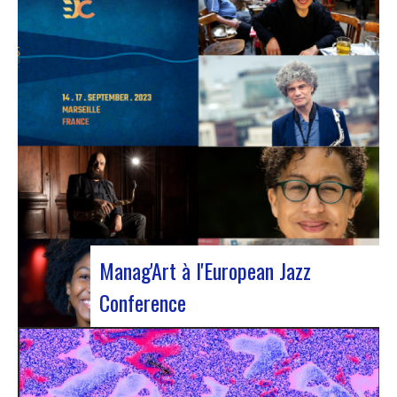
L’European Jazz Conférence constitue un
événement majeur réunissant chaque année des
experts du jazz, notamment des promoteurs, des
gestionnaires culturels, des agents et des
organismes de soutien nationaux ou régionaux.
Cette année l’évènement s’est installé à Marseille
pour 3 jours…
Manag'Art à l'European Jazz
Conference
Du 15 au 17 septembre, nous participerons à
l’European Jazz Conference à Marseille. Cette
année, la conférence sera focalisée sur le thème