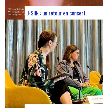
J-Silk : un retour en concert
J-Silk lors d’un concert au Rocher de PalmerLe
retour sur scène de J-Silk s’annonce comme un
moment charnière pour les amateurs de Nu Soul
et de sonorités novatrices. Avec une série de
concerts captivants en perspective, cette tournée
s’annonce comme un chapitre excitant pour le…