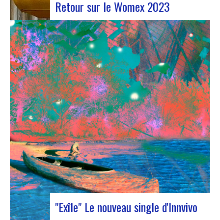
Retour sur le Womex 2023
Judyth lors de la discussion « Coopération pour
une circulation artistique durable »Du 25 au 29
octobre 2023, Coruña a été le théâtre de la 29e
édition du World Music Expo, plus connu sous le
nom de Womex. Cet événement incontournable a
réuni des musiciens, des professionnels…
"Exîle" Le nouveau single d'Innvivo