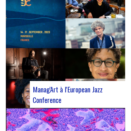
L’European Jazz Conférence constitue un
événement majeur réunissant chaque année des
experts du jazz, notamment des promoteurs, des
gestionnaires culturels, des agents et des
organismes de soutien nationaux ou régionaux.
Cette année l’évènement s’est installé à Marseille
pour 3 jours…
Manag'Art à l'European Jazz
Conference
Du 15 au 17 septembre, nous participerons à
l’European Jazz Conference à Marseille. Cette
année, la conférence sera focalisée sur le thème