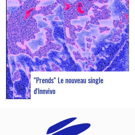
« Illuminations ». Au programme, showcases,
conférences et échanges. Accompagnée de Jan
Ole Otnæs (EJN honorary member, NO) et de
Sophie Blussé (Music Meeting, NL), Judyth…
"Prends" Le nouveau single
d'Innvivo
Innvivo vous présente son nouveau single
« Prends ». Une poésie aux airs dansantes, qui
vous permet de vous plonger dans l’univers
humaniste & mélancolique du duo bordelais. Ce