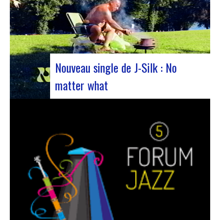
Nouveau single de J-Silk : No
matter what
Le duo de NuSoul J-Silk a encore frappé. Le
groupe a récemment dévoilé son dernier chef-
d’œuvre en collaboration avec leur ami Cheeko,
apportant une touche contemporaine à la scène
Nu Soul. Ce nouveau morceau, sorti la semaine
dernière, est une fusion de R&B et…