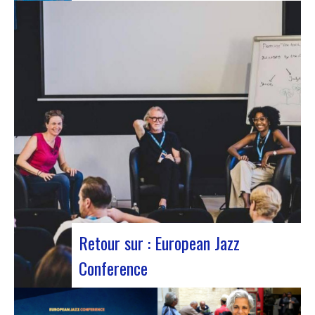
Le 12 octobre 2023 a été marqué par la sortie du
nouveau single d’Innvivo, intitulé « Exile ». Un
morceau aux airs introspectifs, qui vous permet
de vous plonger dans l’univers philosophique &
mélancolique du duo bordelais. « Exile » débute
avec une tonalité introspective, invitant l’auditeur
à s’aventurer…
Retour sur : European Jazz
Conference
Participants à l’European Jazz Conférence